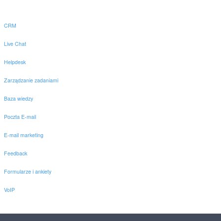
CRM
Live Chat
Helpdesk
Zarządzanie zadaniami
Baza wiedzy
Poczta E-mail
E-mail marketing
Feedback
Formularze i ankiety
VoIP