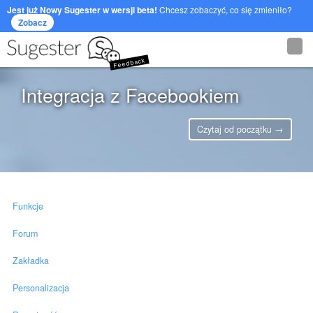
Jest już Nowy Sugester w wersji beta!
Chcesz zobaczyć, co się zmieniło?
Zobacz
Feedback
Integracja z Facebookiem
Czytaj od początku →
Funkcje
Forum
Zakładka
Personalizacja