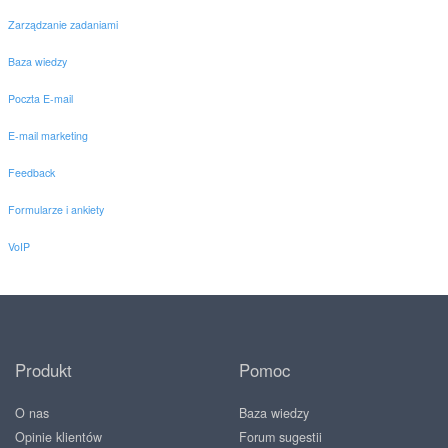
Zarządzanie zadaniami
Baza wiedzy
Poczta E-mail
E-mail marketing
Feedback
Formularze i ankiety
VoIP
Produkt
Pomoc
O nas
Baza wiedzy
Opinie klientów
Forum sugestii