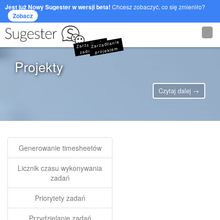
Jest już Nowy Sugester w wersji beta!
Chcesz zobaczyć, co się zmieniło?
Zobacz
Zarzadzanie
Zarzadzanie
zadaniami
projektem
Projekty
Czytaj dalej →
Generowanie timesheetów
Licznik czasu wykonywania
zadań
Priorytety zadań
Przydzielanie zadań