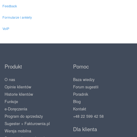
Feedback
Formularze i ankiety
VoIP
Produkt
Pomoc
O nas
Baza wiedzy
Opinie klientów
Forum sugestii
Historie klientów
Poradnik
Funkcje
Blog
e-Doręczenia
Kontakt
Program do sprzedaży
+48 22 599 42 58
Sugester + Fakturownia.pl
Dla klienta
Wersja mobilna