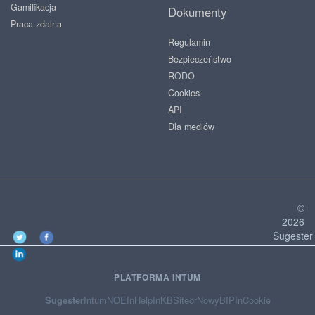
Gamifikacja
Dokumenty
Praca zdalna
Regulamin
Bezpieczeństwo
RODO
Cookies
API
Dla mediów
©
2026
Sugester
PLATFORMA INTUM
Sugester
Intum
NOE
InHelp
InKB
Siteor
NowyBIP
InCookie