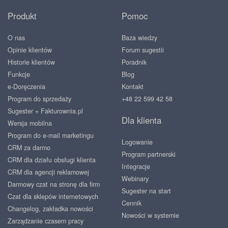
Produkt
Pomoc
O nas
Baza wiedzy
Opinie klientów
Forum sugestii
Historie klientów
Poradnik
Funkcje
Blog
e-Doręczenia
Kontakt
Program do sprzedaży
+48 22 599 42 58
Sugester + Fakturownia.pl
Dla klienta
Wersja mobilna
Program do e-mail marketingu
Logowanie
CRM za darmo
Program partnerski
CRM dla działu obsługi klienta
Integracje
CRM dla agencji reklamowej
Webinary
Darmowy czat na stronę dla firm
Sugester na start
Czat dla sklepów internetowych
Cennik
Changelog, zakładka nowości
Nowości w systemie
Zarządzanie czasem pracy