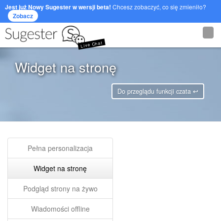
Jest już Nowy Sugester w wersji beta!
Chcesz zobaczyć, co się zmieniło?
Zobacz
Live Chat
Widget na stronę
Do przeglądu funkcji czata ↩
Pełna personalizacja
Widget na stronę
Podgląd strony na żywo
Wiadomości offline