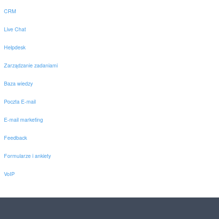
CRM
Live Chat
Helpdesk
Zarządzanie zadaniami
Baza wiedzy
Poczta E-mail
E-mail marketing
Feedback
Formularze i ankiety
VoIP