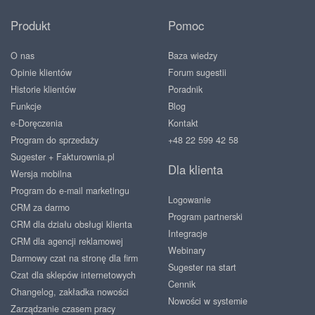
Produkt
Pomoc
O nas
Baza wiedzy
Opinie klientów
Forum sugestii
Historie klientów
Poradnik
Funkcje
Blog
e-Doręczenia
Kontakt
Program do sprzedaży
+48 22 599 42 58
Sugester + Fakturownia.pl
Dla klienta
Wersja mobilna
Program do e-mail marketingu
Logowanie
CRM za darmo
Program partnerski
CRM dla działu obsługi klienta
Integracje
CRM dla agencji reklamowej
Webinary
Darmowy czat na stronę dla firm
Sugester na start
Czat dla sklepów internetowych
Cennik
Changelog, zakładka nowości
Nowości w systemie
Zarządzanie czasem pracy