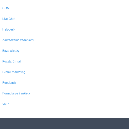
CRM
Live Chat
Helpdesk
Zarządzanie zadaniami
Baza wiedzy
Poczta E-mail
E-mail marketing
Feedback
Formularze i ankiety
VoIP