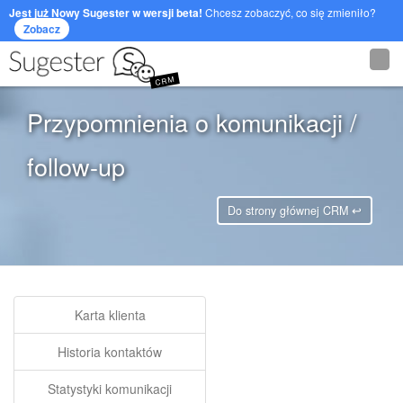
Jest już Nowy Sugester w wersji beta!
Chcesz zobaczyć, co się zmieniło?
Zobacz
CRM
Przypomnienia o komunikacji /
follow-up
Do strony głównej CRM ↩
Karta klienta
Historia kontaktów
Statystyki komunikacji