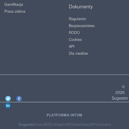
Gamifikacja
Dokumenty
Praca zdalna
Regulamin
Bezpieczeństwo
RODO
Cookies
API
Dla mediów
©
2026
Sugester
PLATFORMA INTUM
Sugester
Intum
NOE
InHelp
InKB
Siteor
NowyBIP
InCookie