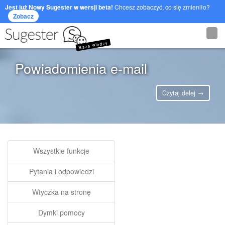
Jest już Nowy Sugester w wersji beta!
Chcesz zobaczyć, co się zmieniło?
Zobacz
Baza wiedzy
Powiadomienia e-mail
Czytaj delej →
Wszystkie funkcje
Pytania i odpowiedzi
Wtyczka na stronę
Dymki pomocy