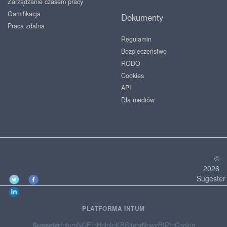
Zarządzanie czasem pracy
Gamifikacja
Dokumenty
Praca zdalna
Regulamin
Bezpieczeństwo
RODO
Cookies
API
Dla mediów
©
2026
Sugester
PLATFORMA INTUM
Sugester
Intum
NOE
InHelp
InKB
Siteor
NowyBIP
InCookie